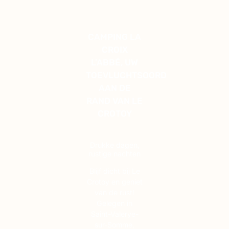
CAMPING LA
CROIX
L’ABBÉ, UW
TOEVLUCHTSOORD
AAN DE
RAND VAN LE
CROTOY
Drukke dagen,
rustige nachten
Blijf dicht bij Le
Crotoy en geniet
van de rust!
Gelegen in
Saint-Valerye-
sur-Somme,