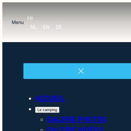
FR
Menu
NL
EN
DE
ACCUEIL
Le camping
GALERIE PHOTOS
GALERIE VIDÉOS