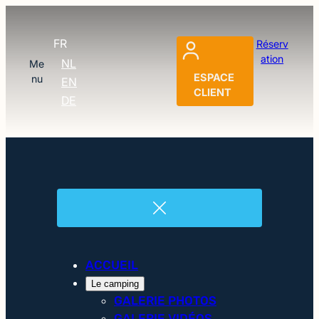
FR
Réserv
ation
NL
Me
ESPACE
nu
EN
CLIENT
DE
ACCUEIL
Le camping
GALERIE PHOTOS
GALERIE VIDÉOS