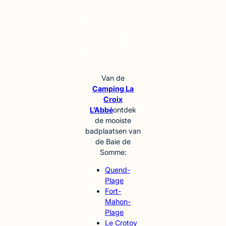
gevels van de
huizen prachtig
versierd en is er
volop
entertainment in
de haven.
Van de
Camping La
Croix
L’Abbé
ontdek
de mooiste
badplaatsen van
de Baie de
Somme:
Quend-
Plage
Fort-
Mahon-
Plage
Le Crotoy