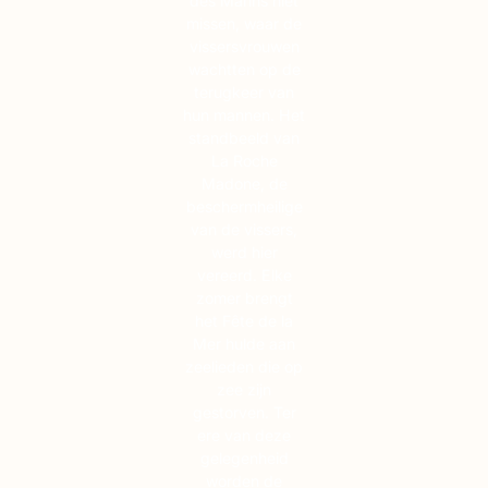
des Marins niet
missen, waar de
vissersvrouwen
wachtten op de
terugkeer van
hun mannen. Het
standbeeld van
La Roche
Madone, de
beschermheilige
van de vissers,
werd hier
vereerd. Elke
zomer brengt
het Fête de la
Mer hulde aan
zeelieden die op
zee zijn
gestorven. Ter
ere van deze
gelegenheid
worden de