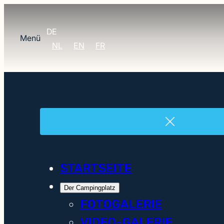
DE
Menü
NL
EN
FR
STARTSEITE
Der Campingplatz
FOTOGALERIE
VIDEO-GALERIE