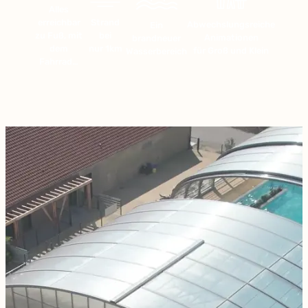
Alles
erreichbar
Strand
Abwechslungsreiche
Ein
zu Fuß, mit
bei
Animationen
brandneuer
dem
nur 1km
für Groß und Klein
Wasserbereich
Fahrrad…