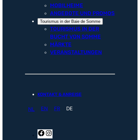
MOBILHEIME
ANGEBOTE UND PROMOS
Tourismus in der Baie de Somme
TOURISMUS IN DER
BUCHT VON SOMME
MÄRKTE
VERANSTALTUNGEN
KONTAKT & ANREISE
EN
FR
DE
NL
F
I
a
n