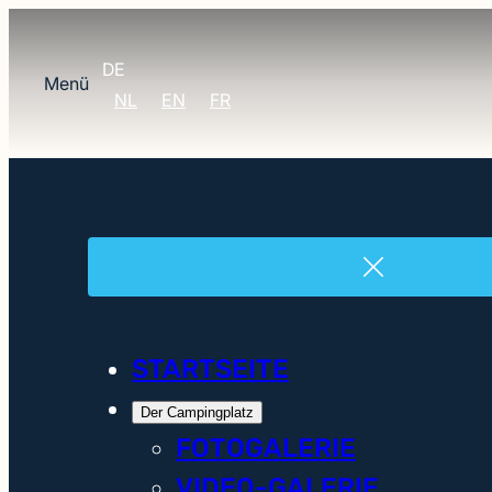
DE
Menü
NL
EN
FR
STARTSEITE
Der Campingplatz
FOTOGALERIE
VIDEO-GALERIE